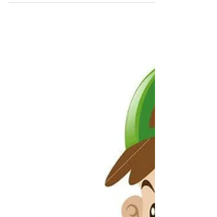
Fermeture de l'agence
postale
Exceptionnellement, l'agence postale
communale sera fermée vendredi 27 août 2021.
Elle rouvrira dès le lundi 30 août 2021 de 8h30
à...