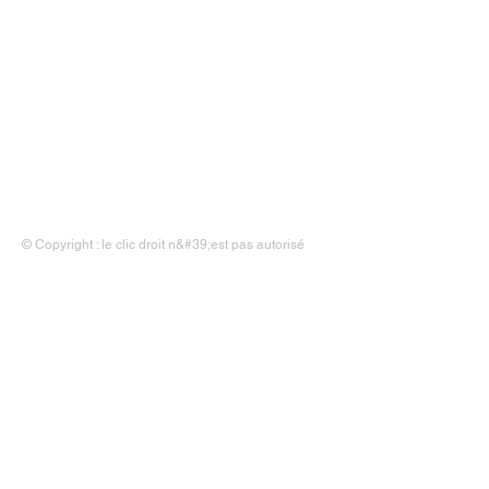
Accueil
|
Liens
|
Contact
|
Mentions légales
© Copyright : le clic droit n&#39;est pas autorisé
Mairie de Saint-Jean-Rohrbach
- 24, rue nationale - 57510
SAINT-JEAN-ROHRBACH
03 87 09 43
46