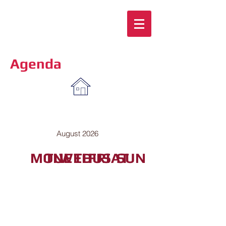
Agenda
August 2026
MON
TUE
WED
THU
FRI
SAT
SUN