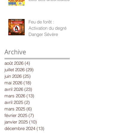
Feu de forêt :
Activation du degré
Danger Sévère
Archive
août 2026
(4)
4 posts
juillet 2026
(29)
29 posts
juin 2026
(25)
25 posts
mai 2026
(18)
18 posts
avril 2026
(23)
23 posts
mars 2026
(13)
13 posts
avril 2025
(2)
2 posts
mars 2025
(6)
6 posts
février 2025
(7)
7 posts
janvier 2025
(10)
10 posts
décembre 2024
(13)
13 posts