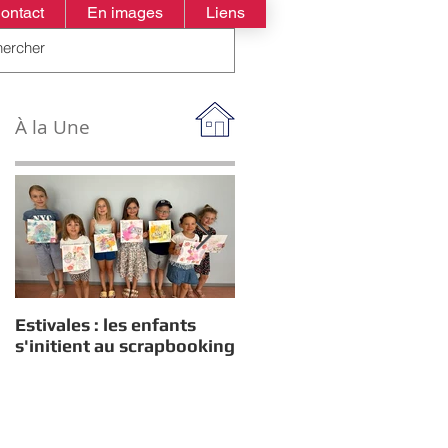
ontact
En images
Liens
À la Une
Estivales : les enfants
Rappel : Recensement
s'initient au scrapbooking
des nouveaux diplômés
2026