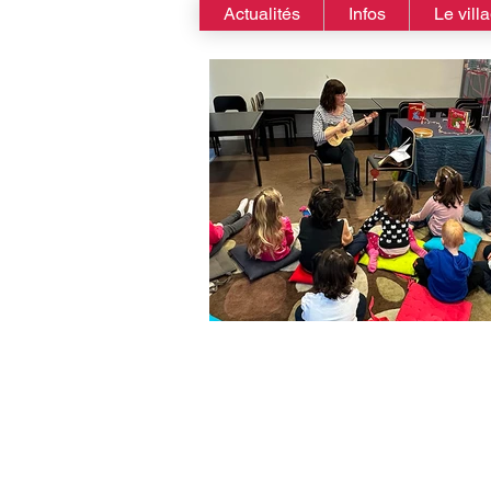
Actualités
Infos
Le vill