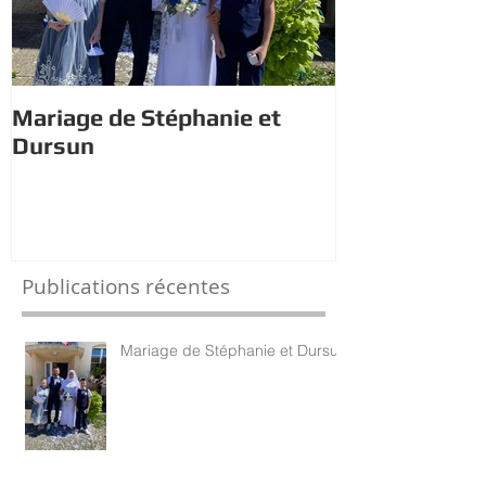
Mariage de Stéphanie et
Estivales : À 
Dursun
trésor avec 
Publications récentes
Mariage de Stéphanie et Dursun