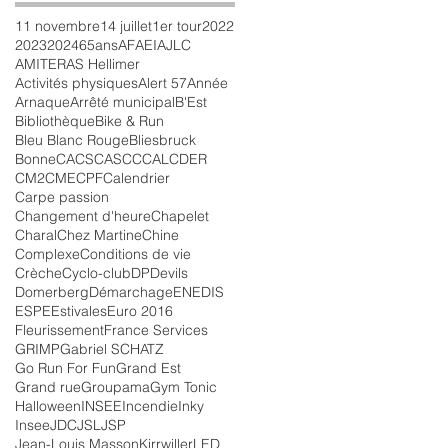
11 novembre
14 juillet
1er tour
2022
2023
2024
65ans
AFAEI
AJLC
AMITER
AS Hellimer
Activités physiques
Alert 57
Année
Arnaque
Arrêté municipal
B'Est
Bibliothèque
Bike & Run
Bleu Blanc Rouge
Bliesbruck
Bonne
CACS
CASC
CCAL
CDER
CM2
CME
CPF
Calendrier
Carpe passion
Changement d'heure
Chapelet
Charal
Chez Martine
Chine
Complexe
Conditions de vie
Crèche
Cyclo-club
DP
Devils
Domerberg
Démarchage
ENEDIS
ESPE
Estivales
Euro 2016
Fleurissement
France Services
GRIMP
Gabriel SCHATZ
Go Run For Fun
Grand Est
Grand rue
Groupama
Gym Tonic
Halloween
INSEE
Incendie
Inky
Insee
JDC
JSL
JSP
Jean-Louis Masson
Kirrwiller
LED