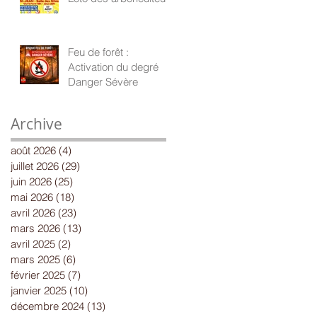
Feu de forêt :
Activation du degré
Danger Sévère
Archive
août 2026
(4)
4 posts
juillet 2026
(29)
29 posts
juin 2026
(25)
25 posts
mai 2026
(18)
18 posts
avril 2026
(23)
23 posts
mars 2026
(13)
13 posts
avril 2025
(2)
2 posts
mars 2025
(6)
6 posts
février 2025
(7)
7 posts
janvier 2025
(10)
10 posts
décembre 2024
(13)
13 posts