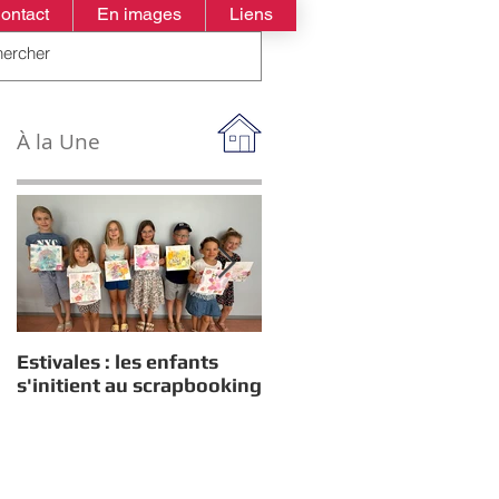
ontact
En images
Liens
À la Une
Estivales : les enfants
Rappel : Recensement
s'initient au scrapbooking
des nouveaux diplômés
2026