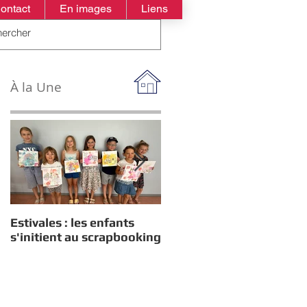
ontact
En images
Liens
À la Une
Estivales : les enfants
Rappel : Recensement
s'initient au scrapbooking
des nouveaux diplômés
2026