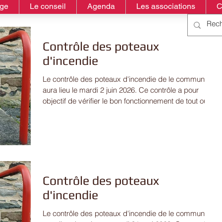
age
Le conseil
Agenda
Les associations
C
Contrôle des poteaux
d'incendie
Le contrôle des poteaux d'incendie de le commune
aura lieu le mardi 2 juin 2026. Ce contrôle a pour
objectif de vérifier le bon fonctionnement de tout ou
partie des moyens hydrauliques mis à disposition
des sapeurs-pompiers. Des perturbations pourront
donc avoir lieu sur le réseau d'eau dans l'ensemble
du village notamment l'eau qui risque d'être trouble. Il
est conseillé d'éviter de faire tourner votre machine à
laver entre 8h00 et 16h00. #controle #poteaux
#incendie #pompie
Contrôle des poteaux
d'incendie
Le contrôle des poteaux d'incendie de le commune