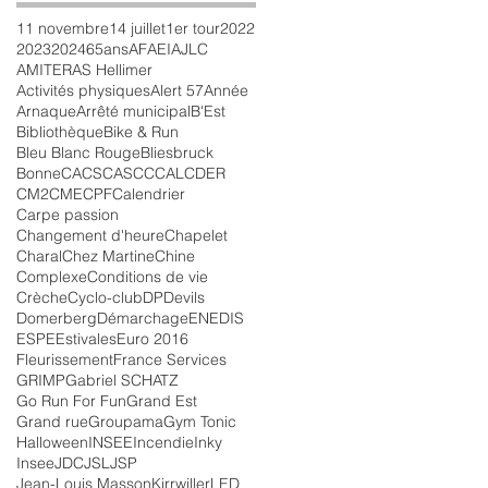
11 novembre
14 juillet
1er tour
2022
2023
2024
65ans
AFAEI
AJLC
AMITER
AS Hellimer
Activités physiques
Alert 57
Année
Arnaque
Arrêté municipal
B'Est
Bibliothèque
Bike & Run
Bleu Blanc Rouge
Bliesbruck
Bonne
CACS
CASC
CCAL
CDER
CM2
CME
CPF
Calendrier
Carpe passion
Changement d'heure
Chapelet
Charal
Chez Martine
Chine
Complexe
Conditions de vie
Crèche
Cyclo-club
DP
Devils
Domerberg
Démarchage
ENEDIS
ESPE
Estivales
Euro 2016
Fleurissement
France Services
GRIMP
Gabriel SCHATZ
Go Run For Fun
Grand Est
Grand rue
Groupama
Gym Tonic
Halloween
INSEE
Incendie
Inky
Insee
JDC
JSL
JSP
Jean-Louis Masson
Kirrwiller
LED