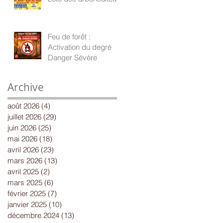
Feu de forêt :
Activation du degré
Danger Sévère
Archive
août 2026
(4)
4 posts
juillet 2026
(29)
29 posts
juin 2026
(25)
25 posts
mai 2026
(18)
18 posts
avril 2026
(23)
23 posts
mars 2026
(13)
13 posts
avril 2025
(2)
2 posts
mars 2025
(6)
6 posts
février 2025
(7)
7 posts
janvier 2025
(10)
10 posts
décembre 2024
(13)
13 posts