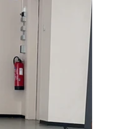
Daniel CLÉMENT, entouré d’une délégation du
conseil municipal, a accueilli Marc ZINGRAFF,
président de la Communauté d’Agglomération
Sarreguemines Confluences (CASC). Pour cette
visite, le président était accompagné de Durkut
CAN, vice-président de la CASC chargé de
l’assainissement, ainsi que de Carine HECTOR,
directrice générale des services techniques.
Cette rencontre s’inscrivait dans la volonté de
Marc ZINGRAFF d’aller à la