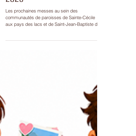
Planning des messes d'août
2026
Les prochaines messes au sein des
communautés de paroisses de Sainte-Cécile
aux pays des lacs et de Saint-Jean-Baptiste des
étangs auront lieu selon le calendrier suivant :
18e dimanche du temps ordinaire : - Samedi 1er
août à 18h30 à Saint-Jean-Rohrbach - Dimanche
2 août à 10h30 à Rémering-lès-Puttelange 19e
dimanche du temps ordinaire : - Samedi 8 août à
18h30 à Holving - Dimanche 9 août à 10h30 à
Ernestviller Assomption : - Vendredi 14 août à
18h30 à Diefenbach-lès-puttela