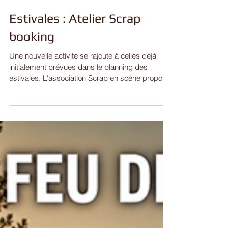
Estivales : Atelier Scrap
booking
Une nouvelle activité se rajoute à celles déjà
initialement prévues dans le planning des
estivales. L'association Scrap en scène propose
une après-midi dédiée au scrap booking, le
lundi 3 août de 13h30 à 16h00 au complexe
Gabriel SCHATZ. Les inscriptions sont à
communiquer à l'adresse contact@saint-jean-
rohrbach.fr au moins 48 heures avant la date de
l'activité. La participation est de 2 €. #estivales
#scrapbooking #scrapenscene