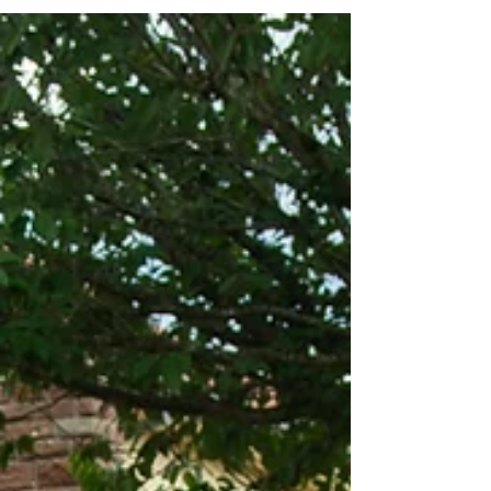
Initiation à la batterie, une
première pour les estivales
Les estivales proposaient une nouvelle activité
cette année : la découverte et l'initiation à la
batterie. Cette activité a été proposée à l'initiative
de Benoît TARTAGLIA, un habitant de la
commune, musicien amateur qui a souhaité
partager sa connaissance de l'instrument de
percussion. Pour cette séance, le passionné de
musique a délocalisé sa batterie à la salle du
complexe Gabriel SCHATZ le temps d'une
après-midi pour le plus grand plaisir des quatre
jeunes participants. A