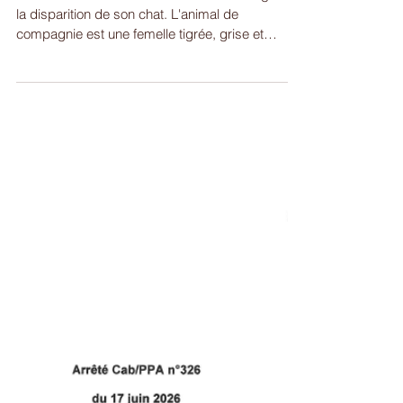
Chat perdu
Une habitante de la rue des fleurs nous signale
la disparition de son chat. L'animal de
compagnie est une femelle tigrée, grise et
blanche, qui répond au nom de CHOUPETTE. Il
est pucé et identifié sous la commune de
Guébenhouse. Si vous avez des informations
sur ce chat, vous pouvez nous les transmettre
par téléphone au 06.31.09.78.82. #chat #perdu