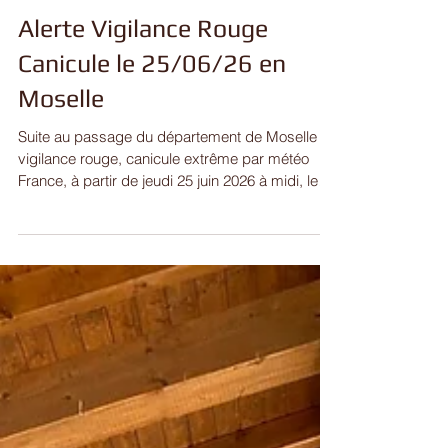
Alerte Vigilance Rouge
Canicule le 25/06/26 en
Moselle
Suite au passage du département de Moselle en
vigilance rouge, canicule extrême par météo
France, à partir de jeudi 25 juin 2026 à midi, le
préfet de la Moselle a activé le niveau de
mobilisation maximale du plan canicule
départemental. En lien avec la vigilance rouge et
au regard du degré de sensibilité de la
végétation, le préfet a décidé de déclencher le
degré de danger sévère de l'arrêté cadre relatif
au risque feu de forêt de végétaux . La
préfecture de la Moselle pourr