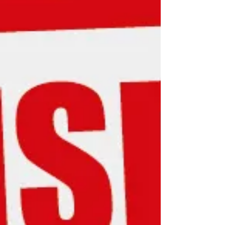
rappel, le programme de ces trois jours :
Samedi Concours de pétanque à partir de 17h00
Dimanche Spectacle des écoles à 15h30
Concours de pétanque à partir de 17h00 Lundi
Démonstration de Gym Tonic aux environs de
18h00 Des pizzas-flamms seront proposées
tous les soirs, ainsi que des grillades, des gâte