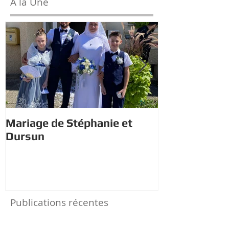
À la Une
Mariage de Stéphanie et
Estivales : À 
Dursun
trésor avec 