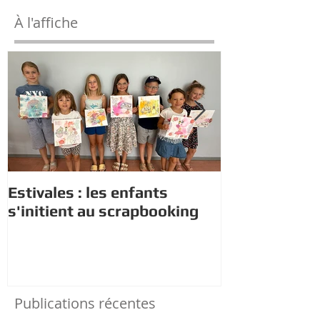
À l'affiche
Estivales : les enfants
Rappel : Rec
s'initient au scrapbooking
nouveaux di
Publications récentes