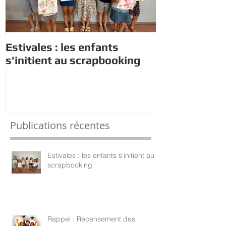
Estivales : les enfants
Rappel : Rec
s'initient au scrapbooking
nouveaux di
Publications récentes
Estivales : les enfants s'initient au
scrapbooking
Rappel : Recensement des