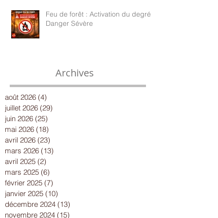
Feu de forêt : Activation du degré
Danger Sévère
Archives
août 2026
(4)
4 posts
juillet 2026
(29)
29 posts
juin 2026
(25)
25 posts
mai 2026
(18)
18 posts
avril 2026
(23)
23 posts
mars 2026
(13)
13 posts
avril 2025
(2)
2 posts
mars 2025
(6)
6 posts
février 2025
(7)
7 posts
janvier 2025
(10)
10 posts
décembre 2024
(13)
13 posts
novembre 2024
(15)
15 posts