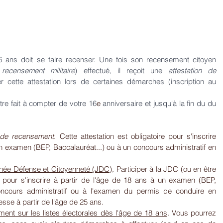
ans doit se faire recenser. Une fois son recensement citoyen 
 
recensement militaire
) effectué, il reçoit une 
attestation de 
er cette attestation lors de certaines démarches (inscription au 
tre fait à compter de votre 16
e 
anniversaire et jusqu'à la fin du du 
n de recensement
. Cette attestation est obligatoire pour s'inscrire 
n examen (BEP, Baccalauréat...) ou à un concours administratif en 
née Défense et Citoyenneté (JDC)
. Participer à la JDC (ou en être 
e pour s'inscrire à partir de l'âge de 18 ans à un examen (BEP, 
concours administratif ou à l'examen du permis de conduire en 
esse à partir de l'âge de 25 ans.
ment sur les listes électorales dès l'âge de 18 ans
. Vous pourrez 