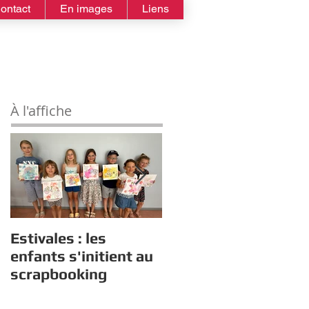
ontact
En images
Liens
À l'affiche
Estivales : les
Rappel :
enfants s'initient au
Recensement des
scrapbooking
nouveaux diplômés
2026