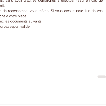
ns, sans avoir d'autres démarches à effectuer (sauf en cas de 
t).
e de recensement vous-même. Si vous êtes mineur, l'un de vos 
che à votre place
vec les documents suivants :
 ou passeport valide