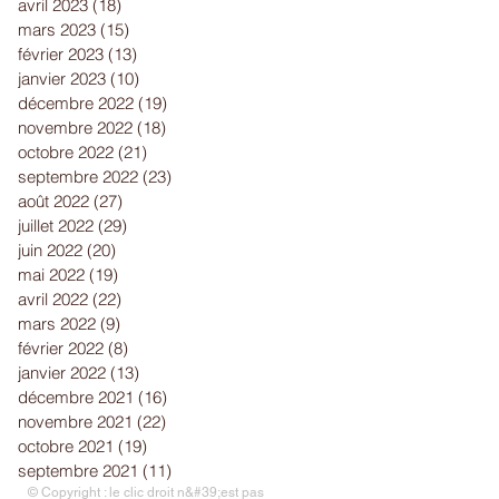
avril 2023
(18)
18 posts
mars 2023
(15)
15 posts
février 2023
(13)
13 posts
janvier 2023
(10)
10 posts
décembre 2022
(19)
19 posts
novembre 2022
(18)
18 posts
octobre 2022
(21)
21 posts
septembre 2022
(23)
23 posts
août 2022
(27)
27 posts
juillet 2022
(29)
29 posts
juin 2022
(20)
20 posts
mai 2022
(19)
19 posts
avril 2022
(22)
22 posts
mars 2022
(9)
9 posts
février 2022
(8)
8 posts
janvier 2022
(13)
13 posts
décembre 2021
(16)
16 posts
novembre 2021
(22)
22 posts
octobre 2021
(19)
19 posts
septembre 2021
(11)
11 posts
© Copyright : le clic droit n&#39;est pas