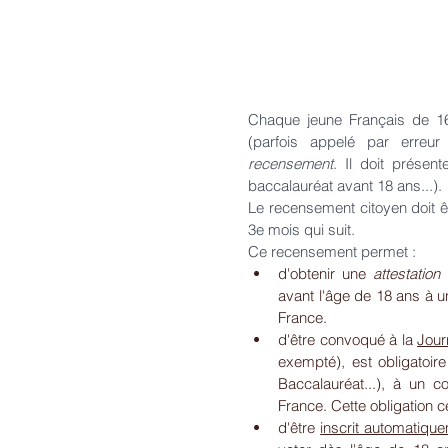
Chaque jeune Français de 16 
(parfois appelé par erreur
recensement
. Il doit présent
baccalauréat avant 18 ans...). 
Le recensement citoyen doit ê
3e mois qui suit.
Ce recensement permet :
d'obtenir une 
attestatio
avant l'âge de 18 ans à u
France.
d'être convoqué à la 
Jour
exempté), est obligatoir
Baccalauréat...), à un 
France. Cette obligation c
d'être 
inscrit automatique