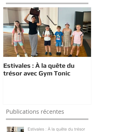
Estivales : À la quête du
Estivales : le
trésor avec Gym Tonic
s'initient au
Publications récentes
Estivales : À la quête du trésor