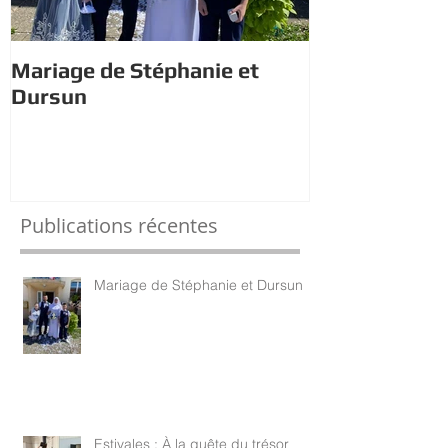
Mariage de Stéphanie et
Estivales : À 
Dursun
trésor avec 
Publications récentes
Mariage de Stéphanie et Dursun
Estivales : À la quête du trésor