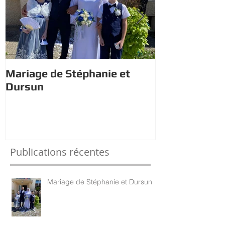
Mariage de Stéphanie et
Estivales : À 
Dursun
trésor avec 
Publications récentes
Mariage de Stéphanie et Dursun