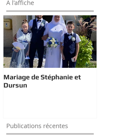
À l'affiche
Mariage de Stéphanie et
Estivales : À 
Dursun
trésor avec 
Publications récentes