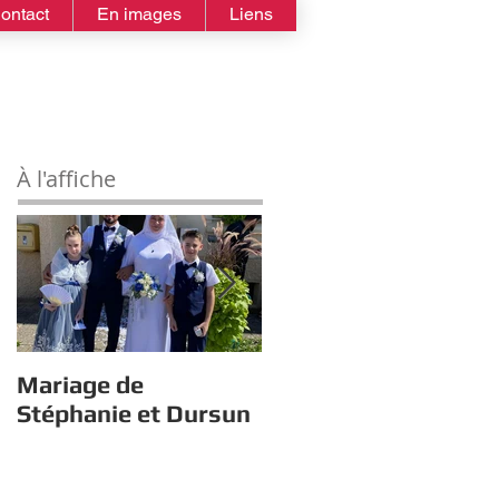
ontact
En images
Liens
À l'affiche
Mariage de
Estivales : À la quête
Stéphanie et Dursun
du trésor avec Gym
Tonic