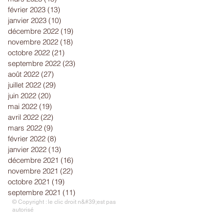
février 2023
(13)
13 posts
janvier 2023
(10)
10 posts
décembre 2022
(19)
19 posts
novembre 2022
(18)
18 posts
octobre 2022
(21)
21 posts
septembre 2022
(23)
23 posts
août 2022
(27)
27 posts
juillet 2022
(29)
29 posts
juin 2022
(20)
20 posts
mai 2022
(19)
19 posts
avril 2022
(22)
22 posts
mars 2022
(9)
9 posts
février 2022
(8)
8 posts
janvier 2022
(13)
13 posts
décembre 2021
(16)
16 posts
novembre 2021
(22)
22 posts
octobre 2021
(19)
19 posts
septembre 2021
(11)
11 posts
© Copyright : le clic droit n&#39;est pas
autorisé