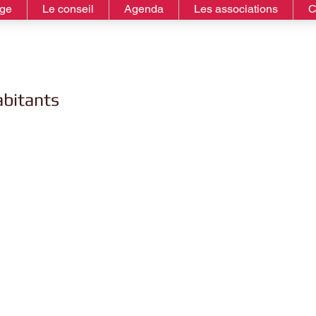
age
Le conseil
Agenda
Les associations
C
abitants