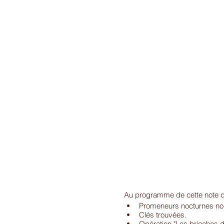
Au programme de cette note d'
Promeneurs nocturnes non
Clés trouvées.
Opération "Les brioches d