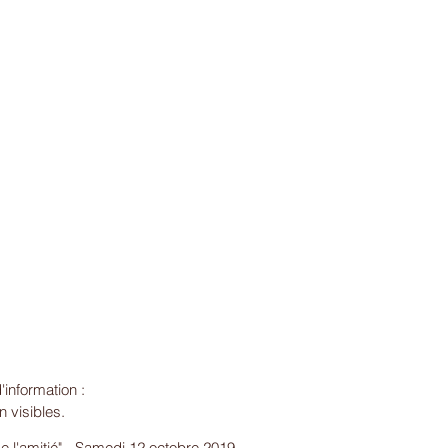
information : 
 visibles.
e l'amitié" - Samedi 12 octobre 2019.