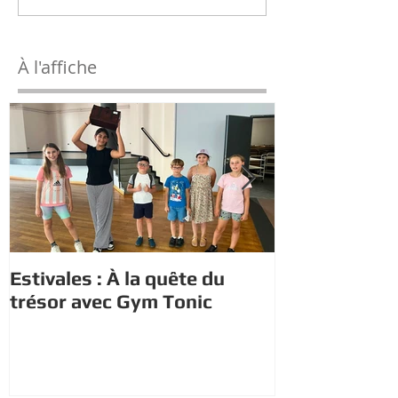
À l'affiche
Estivales : À la quête du
Estivales : le
trésor avec Gym Tonic
s'initient au