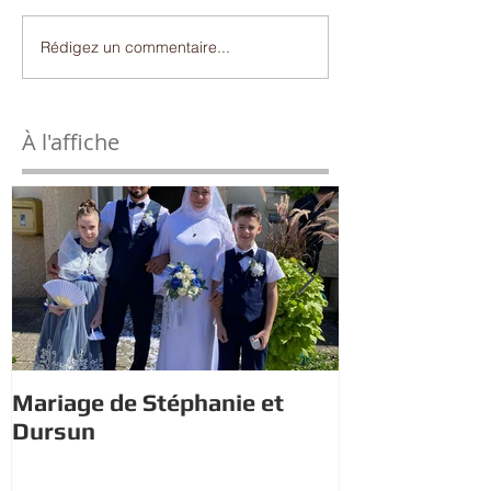
Rédigez un commentaire...
À l'affiche
Mariage de Stéphanie et
Estivales : À 
Dursun
trésor avec 