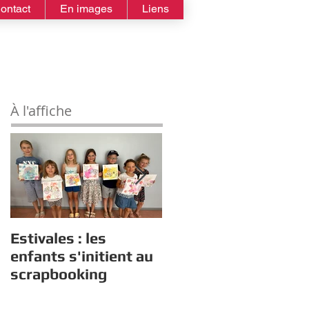
ontact
En images
Liens
À l'affiche
Estivales : les
Rappel :
enfants s'initient au
Recensement des
scrapbooking
nouveaux diplômés
2026