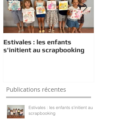
Estivales : les enfants
Rappel : Rec
s'initient au scrapbooking
nouveaux di
Publications récentes
Estivales : les enfants s'initient au
scrapbooking