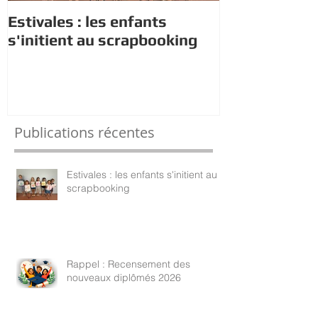
Estivales : les enfants
Rappel : Rec
s'initient au scrapbooking
nouveaux di
Publications récentes
Estivales : les enfants s'initient au
scrapbooking
Rappel : Recensement des
nouveaux diplômés 2026