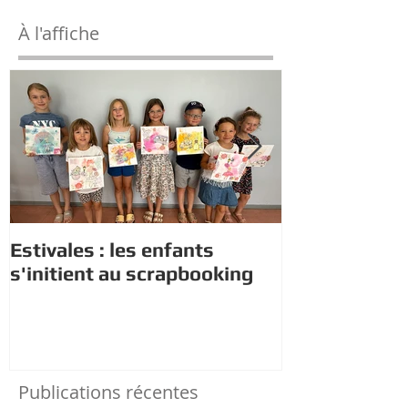
À l'affiche
Estivales : les enfants
Rappel : Rec
s'initient au scrapbooking
nouveaux di
Publications récentes