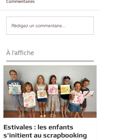
Commentaires
Rédigez un commentaire...
À l'affiche
Estivales : les enfants
Rappel : Rec
s'initient au scrapbooking
nouveaux di