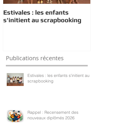
Estivales : les enfants
Rappel : Rec
s'initient au scrapbooking
nouveaux di
Publications récentes
Estivales : les enfants s'initient au
scrapbooking
Rappel : Recensement des
nouveaux diplômés 2026