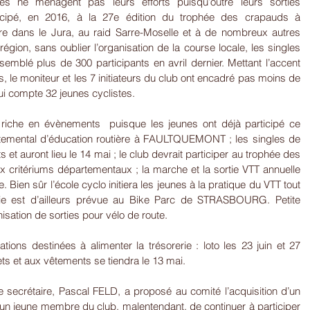
tes ne ménagent pas leurs efforts puisqu’outre leurs sorties 
icipé, en 2016, à la 27e édition du trophée des crapauds à 
e dans le Jura, au raid Sarre-Moselle et à de nombreux autres 
égion, sans oublier l’organisation de la course locale, les singles 
semblé plus de 300 participants en avril dernier. Mettant l’accent 
s, le moniteur et les 7 initiateurs du club ont encadré pas moins de 
qui compte 32 jeunes cyclistes.
 riche en évènements  puisque les jeunes ont déjà participé ce 
emental d’éducation routière à FAULTQUEMONT ; les singles de 
 et auront lieu le 14 mai ; le club devrait participer au trophée des 
ux critériums départementaux ; la marche et la sortie VTT annuelle 
 Bien sûr l’école cyclo initiera les jeunes à la pratique du VTT tout 
tie est d’ailleurs prévue au Bike Parc de STRASBOURG. Petite 
isation de sorties pour vélo de route.
ations destinées à alimenter la trésorerie : loto les 23 juin et 27 
ts et aux vêtements se tiendra le 13 mai.
e secrétaire, Pascal FELD, a proposé au comité l’acquisition d’un 
n jeune membre du club, malentendant, de continuer à participer 