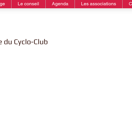
age
Le conseil
Agenda
Les associations
C
 du Cyclo-Club