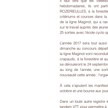
Il faut dire que les vététis
hebdomadaires, ils ont part
ROZERIEULLES, à la forestièr
critériums et courses dans la r
de la ligne Maginot, qui a ras
sur le travail auprès des jeune
25 sorties avec l’école cyclo 
L’année 2017 sera tout aussi
dimanche au concours départ
la ligne Maginot sont reconduits
crapauds, à la forestière et a
se dérouleront le 24 septembre.
au long de l’année, une sor
nouveauté cette année : l’organ
À cela s’ajoutent les manifest
octobre et une bourse aux joue
Dans un toute autre registre l
tandem VTT pour permettre à u