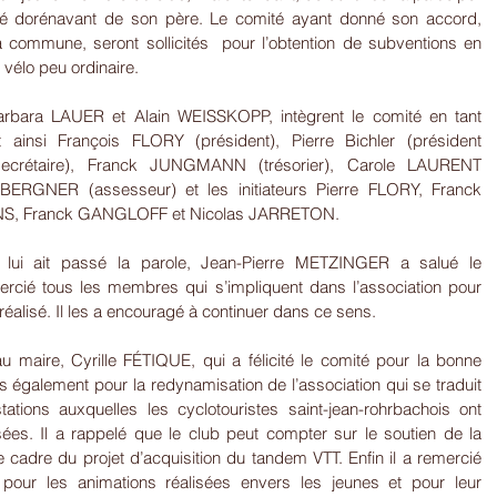
 dorénavant de son père. Le comité ayant donné son accord, 
a commune, seront sollicités  pour l’obtention de subventions en 
 vélo peu ordinaire.
rbara LAUER et Alain WEISSKOPP, intègrent le comité en tant 
t ainsi François FLORY (président), Pierre Bichler (président 
secrétaire), Franck JUNGMANN (trésorier), Carole LAURENT 
is BERGNER (assesseur) et les initiateurs Pierre FLORY, Franck 
S, Franck GANGLOFF et Nicolas JARRETON.
ui ait passé la parole, Jean-Pierre METZINGER a salué le 
cié tous les membres qui s’impliquent dans l’association pour 
 réalisé. Il les a encouragé à continuer dans ce sens.
u maire, Cyrille FÉTIQUE, qui a félicité le comité pour la bonne 
s également pour la redynamisation de l’association qui se traduit 
tions auxquelles les cyclotouristes saint-jean-rohrbachois ont 
isées. Il a rappelé que le club peut compter sur le soutien de la 
dre du projet d’acquisition du tandem VTT. Enfin il a remercié 
our les animations réalisées envers les jeunes et pour leur 