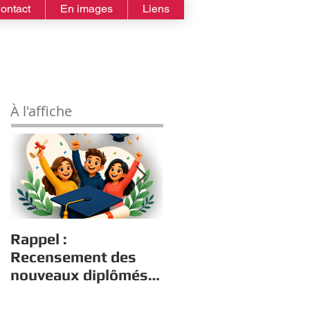
ontact
En images
Liens
À l'affiche
Rappel :
Estivales : Atelier
Recensement des
robotique le
nouveaux diplômés
13/08/2026
2026