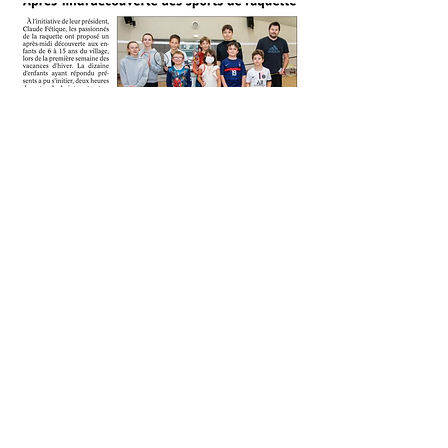
Accueil
|
Liens
|
Contact
|
Mentions légales
© Copyright : le clic droit n&#39;est pas autorisé
Mairie de Saint-Jean-Rohrbach
- 24, rue nationale - 57510
SAINT-JEAN-ROHRBACH
03 87 09 43
46