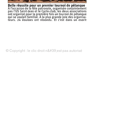
Accueil
|
Liens
|
Contact
|
Mentions légales
© Copyright : le clic droit n&#39;est pas autorisé
Mairie de Saint-Jean-Rohrbach
- 24, rue nationale - 57510
SAINT-JEAN-ROHRBACH
03 87 09 43
46
contact@saint-jean-