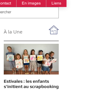
ontact
En images
Liens
À la Une
Estivales : les enfants
Rappel : Recensement
s'initient au scrapbooking
des nouveaux diplômés
2026