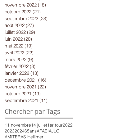
novembre 2022
(18)
18 posts
octobre 2022
(21)
21 posts
septembre 2022
(23)
23 posts
août 2022
(27)
27 posts
juillet 2022
(29)
29 posts
juin 2022
(20)
20 posts
mai 2022
(19)
19 posts
avril 2022
(22)
22 posts
mars 2022
(9)
9 posts
février 2022
(8)
8 posts
janvier 2022
(13)
13 posts
décembre 2021
(16)
16 posts
novembre 2021
(22)
22 posts
octobre 2021
(19)
19 posts
septembre 2021
(11)
11 posts
Chercher par Tags
11 novembre
14 juillet
1er tour
2022
2023
2024
65ans
AFAEI
AJLC
AMITER
AS Hellimer