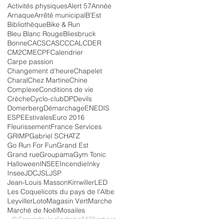
Activités physiques
Alert 57
Année
Arnaque
Arrêté municipal
B'Est
Bibliothèque
Bike & Run
Bleu Blanc Rouge
Bliesbruck
Bonne
CACS
CASC
CCAL
CDER
CM2
CME
CPF
Calendrier
Carpe passion
Changement d'heure
Chapelet
Charal
Chez Martine
Chine
Complexe
Conditions de vie
Crèche
Cyclo-club
DP
Devils
Domerberg
Démarchage
ENEDIS
ESPE
Estivales
Euro 2016
Fleurissement
France Services
GRIMP
Gabriel SCHATZ
Go Run For Fun
Grand Est
Grand rue
Groupama
Gym Tonic
Halloween
INSEE
Incendie
Inky
Insee
JDC
JSL
JSP
Jean-Louis Masson
Kirrwiller
LED
Les Coquelicots du pays de l'Albe
Leyviller
Loto
Magasin Vert
Marche
Marché de Noël
Mosailes