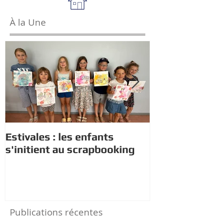
À la Une
Estivales : les enfants
Rappel : Rec
s'initient au scrapbooking
nouveaux di