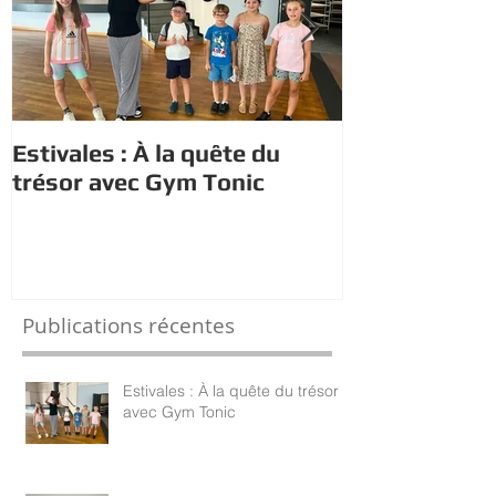
Estivales : À la quête du
Estivales : le
trésor avec Gym Tonic
s'initient au
Publications récentes
Estivales : À la quête du trésor
avec Gym Tonic