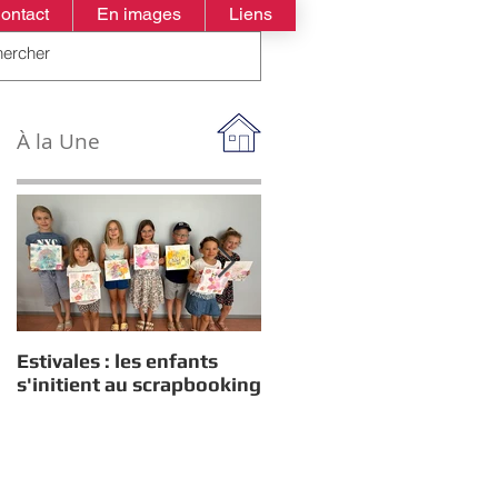
ontact
En images
Liens
À la Une
Estivales : les enfants
Rappel : Recensement
s'initient au scrapbooking
des nouveaux diplômés
2026