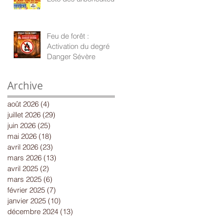
Feu de forêt :
Activation du degré
Danger Sévère
Archive
août 2026
(4)
4 posts
juillet 2026
(29)
29 posts
juin 2026
(25)
25 posts
mai 2026
(18)
18 posts
avril 2026
(23)
23 posts
mars 2026
(13)
13 posts
avril 2025
(2)
2 posts
mars 2025
(6)
6 posts
février 2025
(7)
7 posts
janvier 2025
(10)
10 posts
décembre 2024
(13)
13 posts