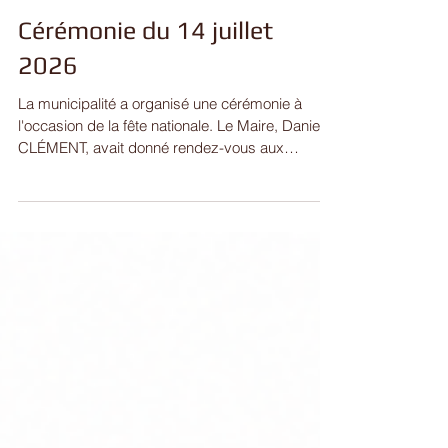
Cérémonie du 14 juillet
2026
La municipalité a organisé une cérémonie à
l'occasion de la fête nationale. Le Maire, Daniel
CLÉMENT, avait donné rendez-vous aux
habitants du village, à 11h00 devant le
monuments aux morts. Accompagnés des
Adjoints et de membres du Conseil Municipal
des Enfants, l'édile a déposé une gerbe devant
le monument aux morts, devant lequel avaient
pris position le porte-drapeau des anciens
combattants et un détachement des sapeurs-
pompiers de l'unité opérationnelle des étangs.
Au te