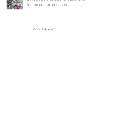
toutes ses promesses
Archives
août 2026
(6)
6 posts
juillet 2026
(29)
29 posts
juin 2026
(25)
25 posts
mai 2026
(18)
18 posts
avril 2026
(23)
23 posts
mars 2026
(13)
13 posts
avril 2025
(2)
2 posts
mars 2025
(6)
6 posts
février 2025
(7)
7 posts
janvier 2025
(10)
10 posts
décembre 2024
(13)
13 posts
novembre 2024
(15)
15 posts
octobre 2024
(8)
8 posts
septembre 2024
(14)
14 posts