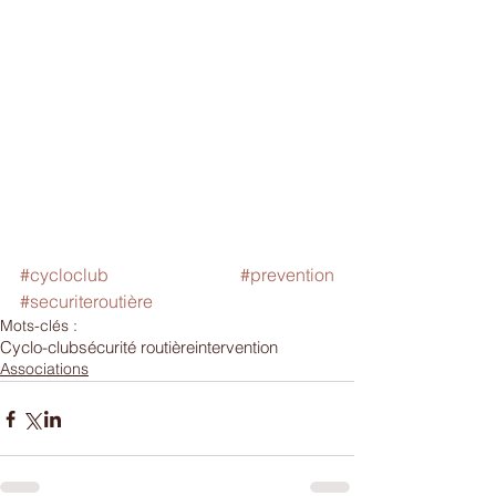
#cycloclub
#prevention
#securiteroutière
Mots-clés :
Cyclo-club
sécurité routière
intervention
Associations