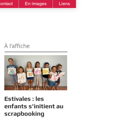
ontact
En images
Liens
À l'affiche
Estivales : les
Rappel :
enfants s'initient au
Recensement des
scrapbooking
nouveaux diplômés
2026