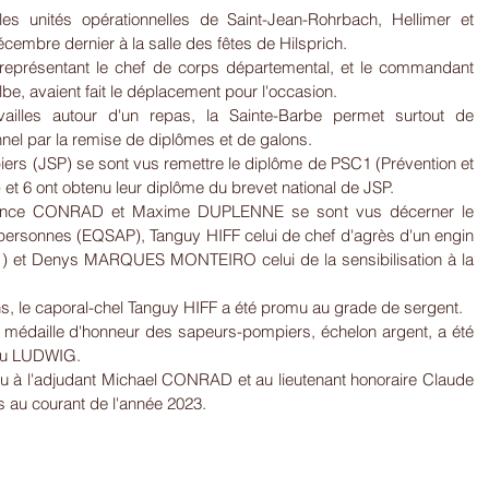
les unités opérationnelles de Saint-Jean-Rohrbach, Hellimer et 
écembre dernier à la salle des fêtes de Hilsprich.
 représentant le chef de corps départemental, et le commandant 
be, avaient fait le déplacement pour l'occasion.
illes autour d'un repas, la Sainte-Barbe permet surtout de 
onnel par la remise de diplômes et de galons.
ers (JSP) se sont vus remettre le diplôme de PSC1 (Prévention et 
et 6 ont obtenu leur diplôme du brevet national de JSP.
émence CONRAD et Maxime DUPLENNE se sont vus décerner le 
personnes (EQSAP), Tanguy HIFF celui de chef d'agrès d'un engin 
) et Denys MARQUES MONTEIRO celui de la sensibilisation à la 
s, le caporal-chel Tanguy HIFF a été promu au grade de sergent.
 médaille d'honneur des sapeurs-pompiers, échelon argent, a été 
ieu LUDWIG.
 à l'adjudant Michael CONRAD et au lieutenant honoraire Claude 
 au courant de l'année 2023.