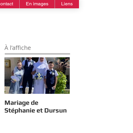
ontact
En images
Liens
À l'affiche
Mariage de
Estivales : À la quête
Stéphanie et Dursun
du trésor avec Gym
Tonic