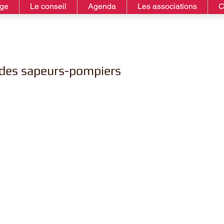
age
Le conseil
Agenda
Les associations
C
des sapeurs-pompiers