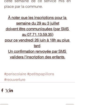
cette semaine de ce service mis en 
place par la commune.
À noter que les inscriptions pour la 
semaine du 29 au 3 juillet
doivent être communiquées (par SMS 
au 07.71.13.59.35)
pour ce vendredi 26 juin à 18h au plus 
tard
.
Un confirmation renvoyée par SMS 
validera l'inscription des enfants.
#periscolaire
#petitspapillons
#reouverture