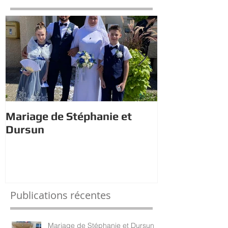
Mariage de Stéphanie et
Estivales : À 
Dursun
trésor avec 
Publications récentes
Mariage de Stéphanie et Dursun