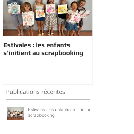
Estivales : les enfants
Rappel : Rec
s'initient au scrapbooking
nouveaux di
Publications récentes
Estivales : les enfants s'initient au
scrapbooking