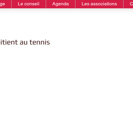
age
Le conseil
Agenda
Les associations
C
itient au tennis