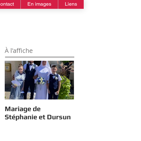
ontact
En images
Liens
À l'affiche
Mariage de
Estivales : À la quête
Stéphanie et Dursun
du trésor avec Gym
Tonic