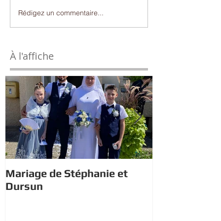
Rédigez un commentaire...
À l'affiche
Mariage de Stéphanie et
Estivales : À 
Dursun
trésor avec 