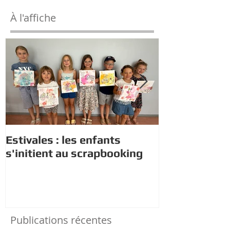
À l'affiche
Estivales : les enfants
Rappel : Rec
s'initient au scrapbooking
nouveaux di
Publications récentes