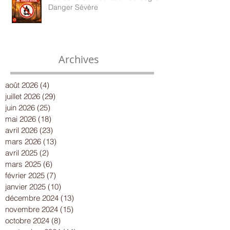
Danger Sévère
Archives
août 2026
(4)
4 posts
juillet 2026
(29)
29 posts
juin 2026
(25)
25 posts
mai 2026
(18)
18 posts
avril 2026
(23)
23 posts
mars 2026
(13)
13 posts
avril 2025
(2)
2 posts
mars 2025
(6)
6 posts
février 2025
(7)
7 posts
janvier 2025
(10)
10 posts
décembre 2024
(13)
13 posts
novembre 2024
(15)
15 posts
octobre 2024
(8)
8 posts