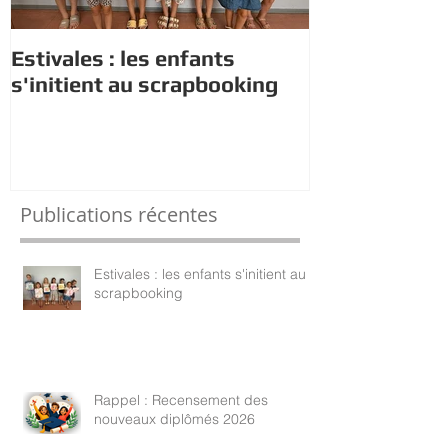
Estivales : les enfants
Rappel : Rec
s'initient au scrapbooking
nouveaux di
Publications récentes
Estivales : les enfants s'initient au
scrapbooking
Rappel : Recensement des
nouveaux diplômés 2026