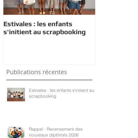
Estivales : les enfants
Rappel : Rec
s'initient au scrapbooking
nouveaux di
Publications récentes
Estivales : les enfants s'initient au
scrapbooking
Rappel : Recensement des
nouveaux diplômés 2026