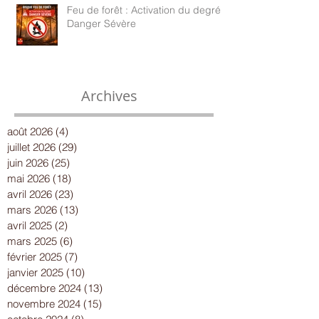
Feu de forêt : Activation du degré
Danger Sévère
Archives
août 2026
(4)
4 posts
juillet 2026
(29)
29 posts
juin 2026
(25)
25 posts
mai 2026
(18)
18 posts
avril 2026
(23)
23 posts
mars 2026
(13)
13 posts
avril 2025
(2)
2 posts
mars 2025
(6)
6 posts
février 2025
(7)
7 posts
janvier 2025
(10)
10 posts
décembre 2024
(13)
13 posts
novembre 2024
(15)
15 posts