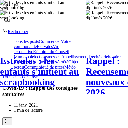
top of page
Post
Rechercher
Tous les posts
Commencer
Votre
communauté
Estivales
Vie
associative
Réunion du Conseil
Municipal
élections
messes
Embellissement
Déchèterie
horaires
Estivales : les
Rappel :
d'été
Associations
Écoles
Arrêté
Objet
perdu
Communiqué de press
Météo
enfants s'initient au
Recenseme
Tous les posts
Close
scrapbooking
nouveaux 
Covid-19 : Rappel des consignes
2026
sanitaires
11 janv. 2021
1 min de lecture