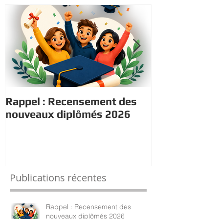
Rappel : Recensement des
Estivales : A
nouveaux diplômés 2026
le 13/08/202
Publications récentes
Rappel : Recensement des
nouveaux diplômés 2026