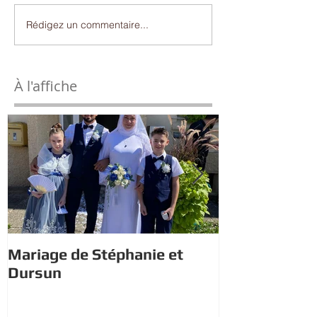
Rédigez un commentaire...
À l'affiche
Mariage de Stéphanie et
Estivales : À 
Dursun
trésor avec 