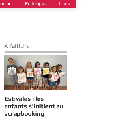
ontact
En images
Liens
À l'affiche
Estivales : les
Rappel :
enfants s'initient au
Recensement des
scrapbooking
nouveaux diplômés
2026