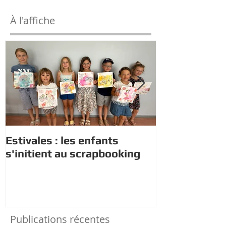
À l'affiche
Estivales : les enfants
Rappel : Rec
s'initient au scrapbooking
nouveaux di
Publications récentes