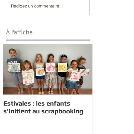
Rédigez un commentaire...
À l'affiche
Estivales : les enfants
Rappel : Rec
s'initient au scrapbooking
nouveaux di